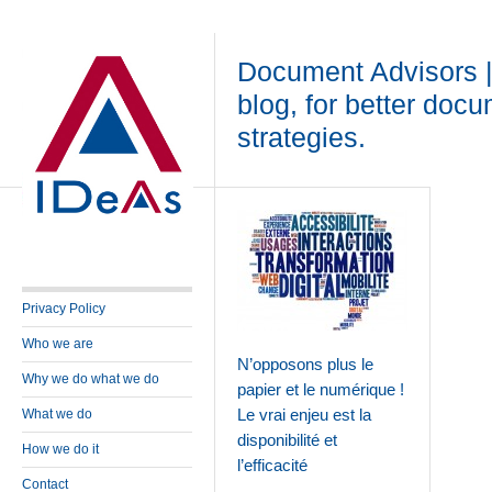
Document Advisors 
blog, for better doc
strategies.
Privacy Policy
Who we are
N’opposons plus le
Why we do what we do
papier et le numérique !
Le vrai enjeu est la
What we do
disponibilité et
How we do it
l’efficacité
Contact