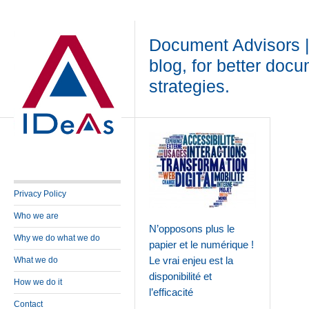
Document Advisors 
blog, for better doc
strategies.
Privacy Policy
Who we are
N’opposons plus le
Why we do what we do
papier et le numérique !
Le vrai enjeu est la
What we do
disponibilité et
How we do it
l’efficacité
Contact